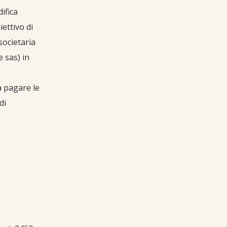
ifica
iettivo di
societaria
 sas) in
a pagare le
di