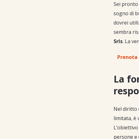
Sei pronto 
sogno di b
dovrei util
sembra ris
Srls
. La ve
Prenota 
La fo
respo
Nel diritto
limitata, è
L’obiettivo
persone e q