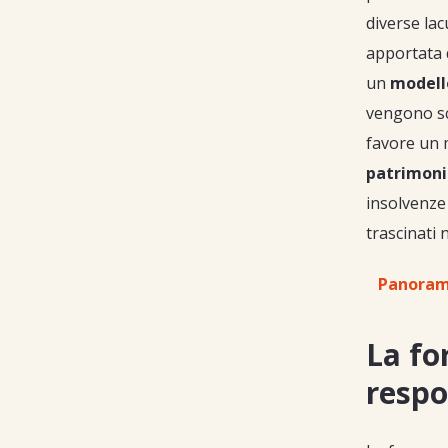
diverse la
apportata d
un
modell
vengono sco
favore un 
patrimoni
insolvenze
trascinati 
Panorami
La fo
respo