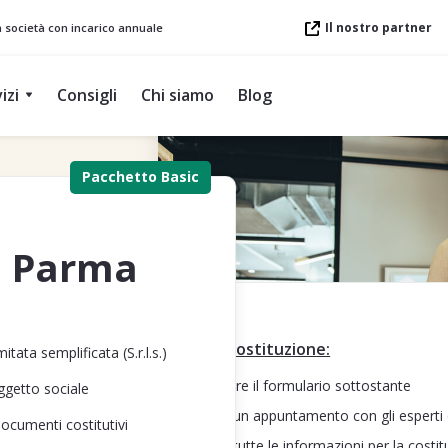
Il nostro partner
a società con incarico annuale
izi
Consigli
Chi siamo
Blog
Pacchetto Basic
a Parma
Processo di costituzione:
itata semplificata (S.r.l.s.)
Step 1: Compilare il formulario sottostante
oggetto sociale
Step 2: Fissare un appuntamento con gli espert
documenti costitutivi
Step 3: Fornire tutte le informazioni per la costi