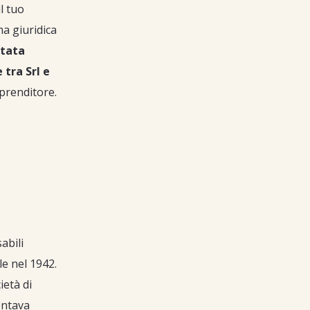
l tuo
a giuridica
itata
 tra Srl e
mprenditore.
abili
le nel 1942.
ietà di
entava