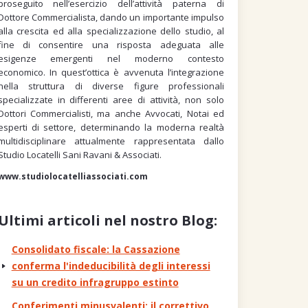
proseguito nell’esercizio dell’attività paterna di
Dottore Commercialista, dando un importante impulso
alla crescita ed alla specializzazione dello studio, al
fine di consentire una risposta adeguata alle
esigenze emergenti nel moderno contesto
economico. In quest’ottica è avvenuta l’integrazione
nella struttura di diverse figure professionali
specializzate in differenti aree di attività, non solo
Dottori Commercialisti, ma anche Avvocati, Notai ed
esperti di settore, determinando la moderna realtà
multidisciplinare attualmente rappresentata dallo
Studio Locatelli Sani Ravani & Associati.
www.studiolocatelliassociati.com
Ultimi articoli nel nostro Blog:
Consolidato fiscale: la Cassazione
conferma l'indeducibilità degli interessi
su un credito infragruppo estinto
Conferimenti minusvalenti: il correttivo