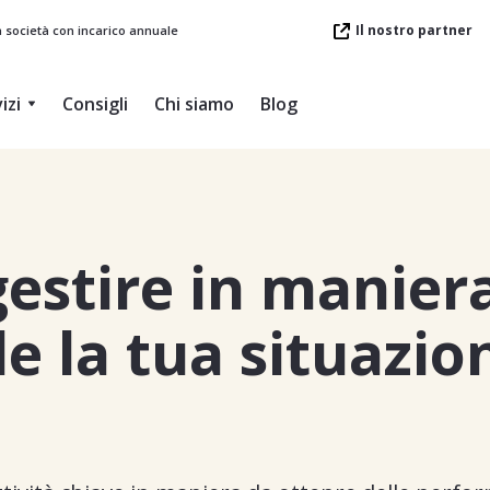
Il nostro partner
a società con incarico annuale
izi
Consigli
Chi siamo
Blog
estire in manier
e la tua situazio