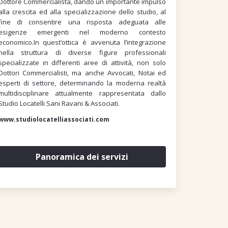
Dottore Commercialista, dando un importante impulso
alla crescita ed alla specializzazione dello studio, al
fine di consentire una risposta adeguata alle
esigenze emergenti nel moderno contesto
economico.In quest’ottica è avvenuta l’integrazione
nella struttura di diverse figure professionali
specializzate in differenti aree di attività, non solo
Dottori Commercialisti, ma anche Avvocati, Notai ed
esperti di settore, determinando la moderna realtà
multidisciplinare attualmente rappresentata dallo
Studio Locatelli Sani Ravani & Associati.
www.studiolocatelliassociati.com
Panoramica dei servizi