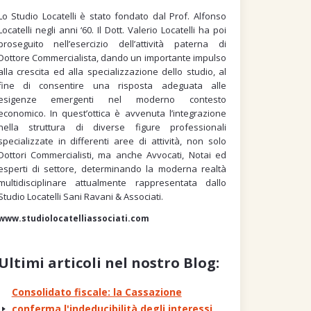
Lo Studio Locatelli è stato fondato dal Prof. Alfonso
Locatelli negli anni ‘60. Il Dott. Valerio Locatelli ha poi
proseguito nell’esercizio dell’attività paterna di
Dottore Commercialista, dando un importante impulso
alla crescita ed alla specializzazione dello studio, al
fine di consentire una risposta adeguata alle
esigenze emergenti nel moderno contesto
economico. In quest’ottica è avvenuta l’integrazione
nella struttura di diverse figure professionali
specializzate in differenti aree di attività, non solo
Dottori Commercialisti, ma anche Avvocati, Notai ed
esperti di settore, determinando la moderna realtà
multidisciplinare attualmente rappresentata dallo
Studio Locatelli Sani Ravani & Associati.
www.studiolocatelliassociati.com
Ultimi articoli nel nostro Blog:
Consolidato fiscale: la Cassazione
conferma l'indeducibilità degli interessi