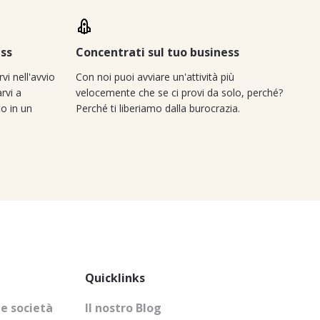
ess
Concentrati sul tuo business
rvi nell'avvio
Con noi puoi avviare un'attività più
arvi a
velocemente che se ci provi da solo, perché?
to in un
Perché ti liberiamo dalla burocrazia.
Quicklinks
e società
Il nostro Blog