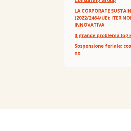
Consulting Group
LA CORPORATE SUSTAINA
(2022/2464/UE): ITER 
INNOVATIVA
Il grande problema logis
Sospensione feriale: co
no