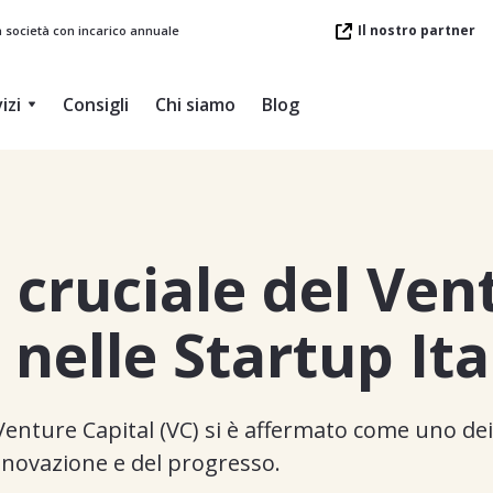
Il nostro partner
a società con incarico annuale
izi
Consigli
Chi siamo
Blog
o cruciale del Ven
 nelle Startup Ita
l Venture Capital (VC) si è affermato come uno dei 
nnovazione e del progresso.