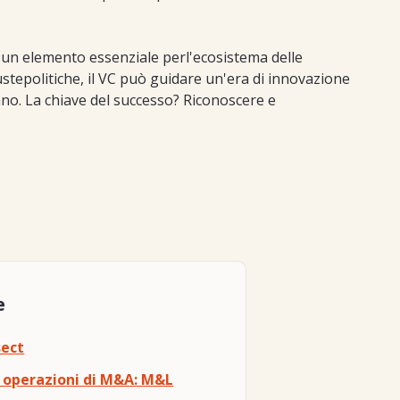
i un elemento essenziale perl'ecosistema delle
iustepolitiche, il VC può guidare un'era di innovazione
ano. La chiave del successo? Riconoscere e
.
e
sect
n operazioni di M&A: M&L