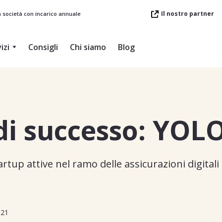
Il nostro partner
a società con incarico annuale
izi
Consigli
Chi siamo
Blog
 di successo: YOL
tup attive nel ramo delle assicurazioni digitali t
021