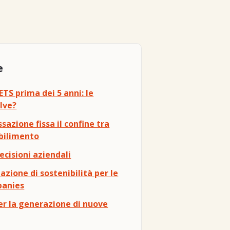
e
TS prima dei 5 anni: le
lve?
sazione fissa il confine tra
abilimento
ecisioni aziendali
azione di sostenibilità per le
panies
per la generazione di nuove