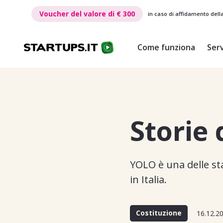
€ 300
Voucher del valore di
€ 300
in caso di affidamento dell
Come funziona
Serv
Storie
YOLO è una delle star
in Italia.
Costituzione
16.12.2